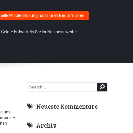
Skip
duelle Problemlösung nach Ihren Bedürfnissen
to
content
 Geld – Entwickeln Sie Ihr Business weiter
Search
for:
Neueste Kommentare
edium
ehmens –
lnen
Archiv