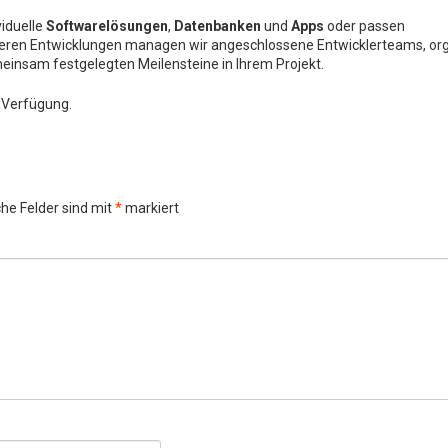
viduelle
Softwarelösungen
,
Datenbanken
und
Apps
oder passen
ßeren Entwicklungen managen wir angeschlossene Entwicklerteams, org
meinsam festgelegten Meilensteine in Ihrem Projekt.
r Verfügung.
che Felder sind mit
*
markiert