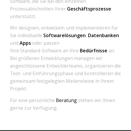
Software, die Sie bei den einzelnen
Prozessabschnitten Ihrer
Geschäftsprozesse
unterstützt.
Wir designen, entwickeln und implementieren für
Sie individuelle
Softwarelösungen
,
Datenbanken
und
Apps
oder passen
Ihre Standard-Software an Ihre
Bedürfnisse
an.
Bei größeren Entwicklungen managen wir
angeschlossene Entwicklerteams, organisieren die
Test- und Einführungsphase und kontrollieren die
gemeinsam festgelegten Meilensteine in Ihrem
Projekt.
Für eine persönliche
Beratung
stehen wir Ihnen
gerne zur Verfügung.