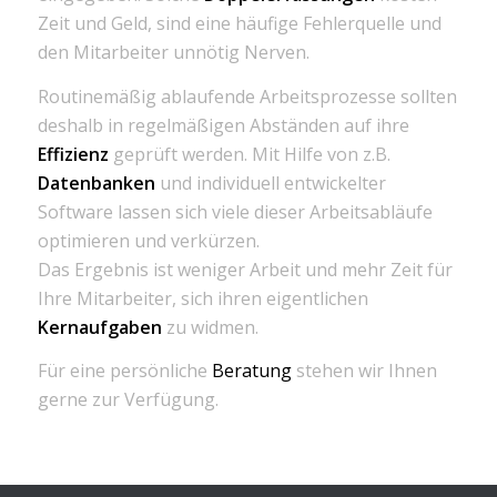
Zeit und Geld, sind eine häufige Fehlerquelle und
den Mitarbeiter unnötig Nerven.
Routinemäßig ablaufende Arbeitsprozesse sollten
deshalb in regelmäßigen Abständen auf ihre
Effizienz
geprüft werden. Mit Hilfe von z.B.
Datenbanken
und individuell entwickelter
Software lassen sich viele dieser Arbeitsabläufe
optimieren und verkürzen.
Das Ergebnis ist weniger Arbeit und mehr Zeit für
Ihre Mitarbeiter, sich ihren eigentlichen
Kernaufgaben
zu widmen.
Für eine persönliche
Beratung
stehen wir Ihnen
gerne zur Verfügung.