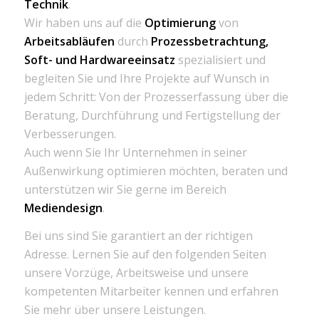
Technik
.
Wir haben uns auf die
Optimierung
von
Arbeitsabläufen
durch
Prozessbetrachtung,
Soft- und Hardwareeinsatz
spezialisiert und
begleiten Sie und Ihre Projekte auf Wunsch in
jedem Schritt: Von der Prozesserfassung über die
Beratung, Durchführung und Fertigstellung der
Verbesserungen.
Auch wenn Sie Ihr Unternehmen in seiner
Außenwirkung optimieren möchten, beraten und
unterstützen wir Sie gerne im Bereich
Mediendesign
.
Bei uns sind Sie garantiert an der richtigen
Adresse. Lernen Sie auf den folgenden Seiten
unsere Vorzüge, Arbeitsweise und unsere
kompetenten Mitarbeiter kennen und erfahren
Sie mehr über unsere Leistungen.