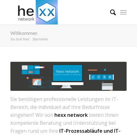
Willkommen
Du bist hier:
Startseite
Sie benötigen professionelle Leistungen im IT-
Bereich, die individuell auf Ihre Bedürfnisse
eingehen? Wir von
hexx network
bieten Ihnen
kompetente Beratung und Unterstützung bei
Fragen rund um Ihre
IT-Prozessabläufe und IT-